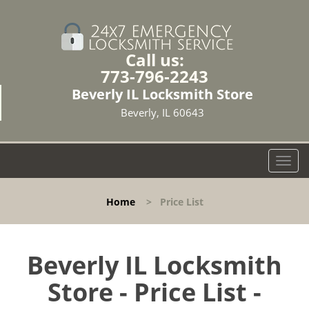
Call us:
773-796-2243
Beverly IL Locksmith Store
Beverly, IL 60643
T
o
g
Home
>
Price List
g
l
e
n
Beverly IL Locksmith
a
Store - Price List -
v
i