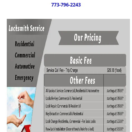
g
773-796-2243
a
t
i
o
n